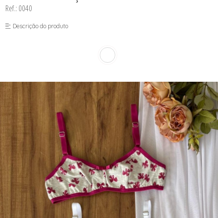
CORPETES, ESPARTILHOS E
Ref.: 0040
CORSELETS
CUECAS
Descrição do produto
PIJAMAS DE INVERNO
PIJAMAS DE VERÃO
SUTIÃS