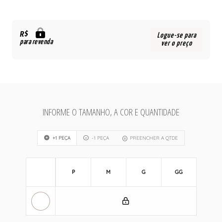
R$
Logue-se para
para revenda
ver o preço
INFORME O TAMANHO, A COR E QUANTIDADE
+1 PEÇA
-1 PEÇA
PREENCHER A QTDE
P
M
G
GG