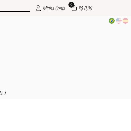
0
Minha Conta
R$ 0,00
SSEX
CAMPO
INO
NO
L
X