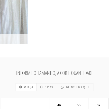
INFORME O TAMANHO, A COR E QUANTIDADE
+1 PEÇA
-1 PEÇA
PREENCHER A QTDE
48
50
52