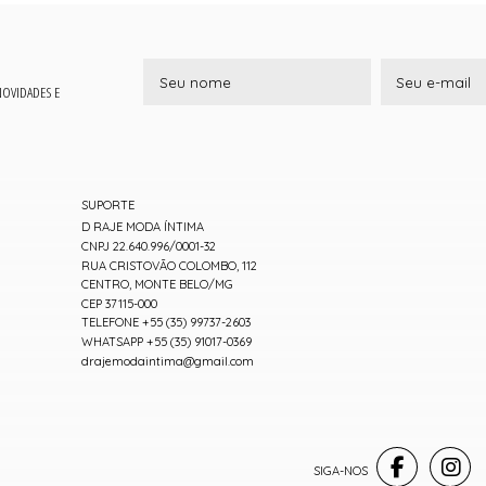
 NOVIDADES E
SUPORTE
D RAJE MODA ÍNTIMA
CNPJ 22.640.996/0001-32
RUA CRISTOVÃO COLOMBO, 112
CENTRO, MONTE BELO/MG
CEP 37115-000
TELEFONE +55 (35) 99737-2603
WHATSAPP +55 (35) 91017-0369
drajemodaintima@gmail.com