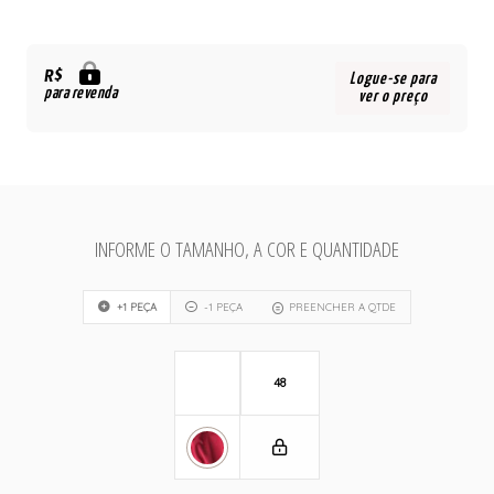
R$
Logue-se para
para revenda
ver o preço
INFORME O TAMANHO, A COR E QUANTIDADE
+1 PEÇA
-1 PEÇA
PREENCHER A QTDE
48