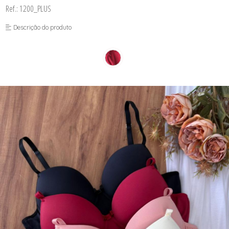
CORPETES, ESPARTILHOS E
Ref.: 1200_PLUS
CORSELETS
CUECAS
Descrição do produto
PIJAMAS DE INVERNO
PIJAMAS DE VERÃO
SUTIÃS