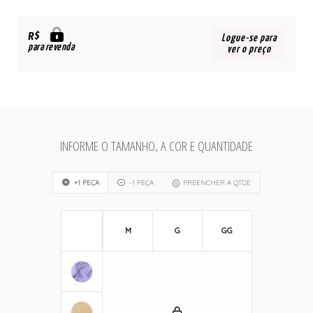
R$
Logue-se para
para revenda
ver o preço
INFORME O TAMANHO, A COR E QUANTIDADE
+1 PEÇA
-1 PEÇA
PREENCHER A QTDE
M
G
GG