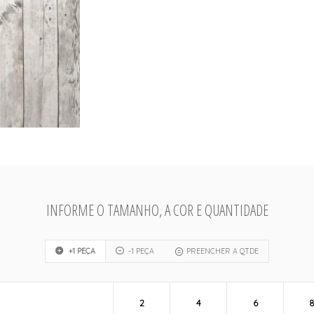
INFORME O TAMANHO, A COR E QUANTIDADE
+1 PEÇA
-1 PEÇA
PREENCHER A QTDE
2
4
6