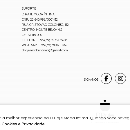
SUPORTE
D RAJE MODA ÍNTIMA
CNPJ 22.640.996/0001-32
RUA CRISTOVÃO COLOMBO, 112
CENTRO, MONTE BELO/MG
CEP 37115-000
TELEFONE +55 (35) 99737-2603
WHATSAPP +55 (35) 91017-0369
drajemodaintima@gmail.com
er a melhor experiência na D Raje Moda Íntima. Quando você navega
e Cookies e Privacidade
.
® TODOS DIREITOS RESERVADOS