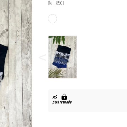
Ref.: 8501
ORSELETS
R$
para revenda