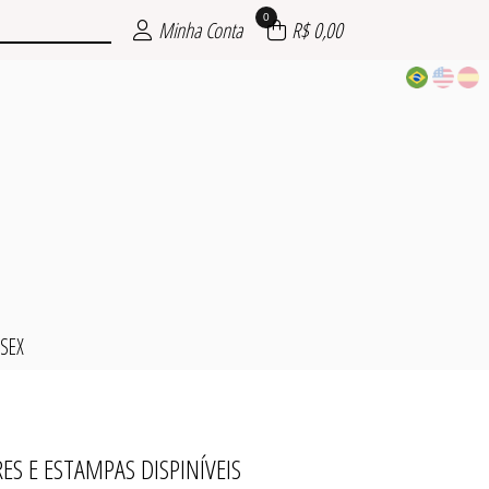
0
Minha Conta
R$ 0,00
SSEX
S E ESTAMPAS DISPINÍVEIS
CAMPO
INO
NO
L
X