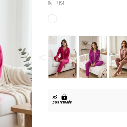
Ref.: 7194
ORSELETS
R$
para revenda