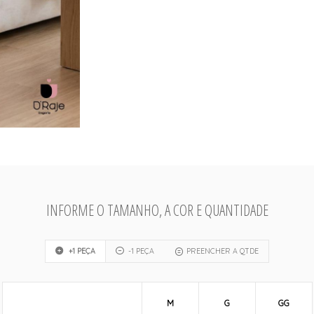
INFORME O TAMANHO, A COR E QUANTIDADE
+1 PEÇA
-1 PEÇA
PREENCHER A QTDE
M
G
GG