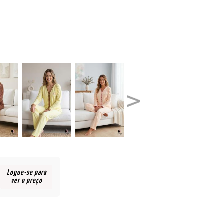
Logue-se para
ver o preço