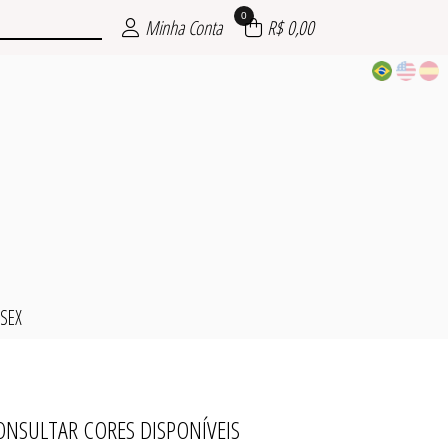
0
Minha Conta
R$ 0,00
SSEX
NSULTAR CORES DISPONÍVEIS
CAMPO
INO
NO
L
X