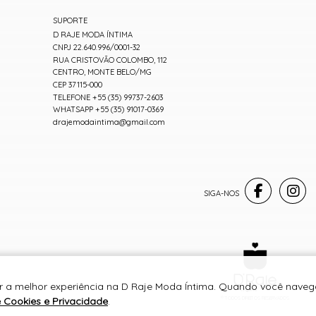
SUPORTE
D RAJE MODA ÍNTIMA
CNPJ 22.640.996/0001-32
RUA CRISTOVÃO COLOMBO, 112
CENTRO, MONTE BELO/MG
CEP 37115-000
TELEFONE +55 (35) 99737-2603
WHATSAPP +55 (35) 91017-0369
drajemodaintima@gmail.com
er a melhor experiência na D Raje Moda Íntima. Quando você navega
e Cookies e Privacidade
.
® TODOS DIREITOS RESERVADOS