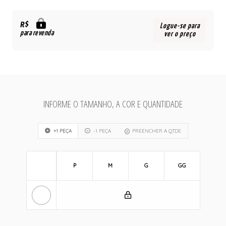
R$
Logue-se para
para revenda
ver o preço
INFORME O TAMANHO, A COR E QUANTIDADE
+1 PEÇA
-1 PEÇA
PREENCHER A QTDE
P
M
G
GG