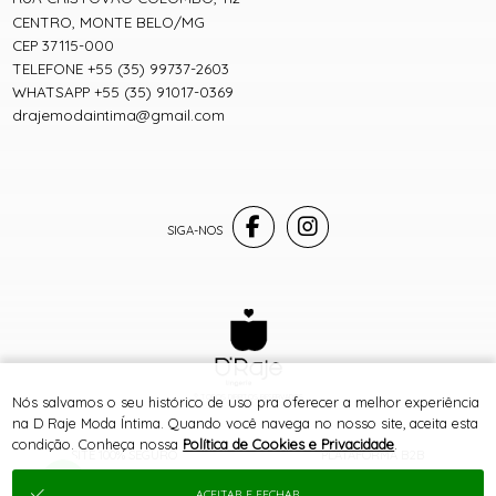
CENTRO, MONTE BELO/MG
CEP 37115-000
TELEFONE +55 (35) 99737-2603
WHATSAPP +55 (35) 91017-0369
drajemodaintima@gmail.com
® TODOS DIREITOS RESERVADOS
Nós salvamos o seu histórico de uso pra oferecer a melhor experiência
na D Raje Moda Íntima. Quando você navega no nosso site, aceita esta
condição. Conheça nossa
Política de Cookies e Privacidade
.
SITE 100% SEGURO
PLATAFORMA B2B
ACEITAR E FECHAR