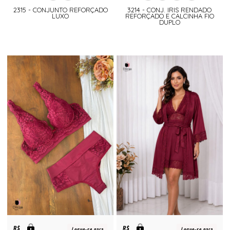
2315 - CONJUNTO REFORÇADO
3214 - CONJ. IRIS RENDADO
LUXO
REFORÇADO E CALCINHA FIO
DUPLO
R$
R$
Logue-se para
Logue-se para