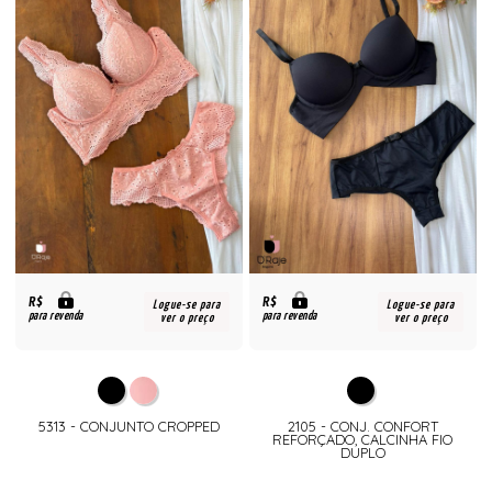
R$
R$
Logue-se para
Logue-se para
para revenda
para revenda
ver o preço
ver o preço
5313 - CONJUNTO CROPPED
2105 - CONJ. CONFORT
REFORÇADO, CALCINHA FIO
DUPLO