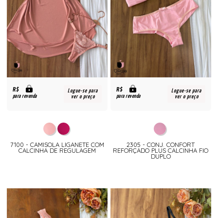
R$
R$
Logue-se para
Logue-se para
para revenda
para revenda
ver o preço
ver o preço
7100 - CAMISOLA LIGANETE COM
2305 - CONJ. CONFORT
CALCINHA DE REGULAGEM
REFORÇADO PLUS CALCINHA FIO
DUPLO