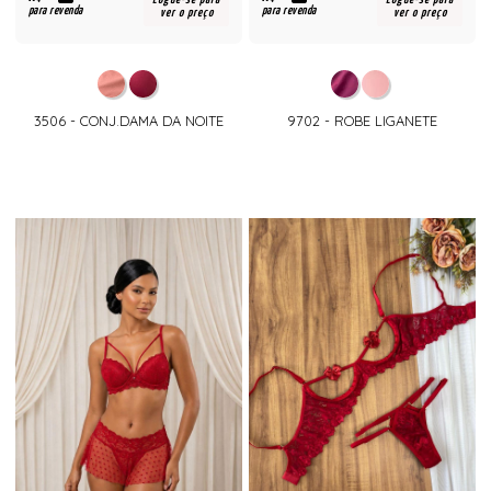
para revenda
para revenda
ver o preço
ver o preço
3506 - CONJ.DAMA DA NOITE
9702 - ROBE LIGANETE