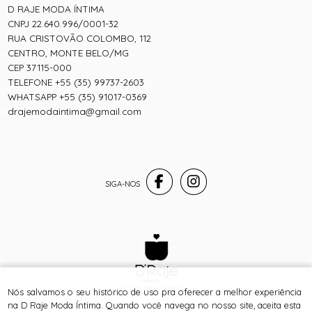
D RAJE MODA ÍNTIMA
CNPJ 22.640.996/0001-32
RUA CRISTOVÃO COLOMBO, 112
CENTRO, MONTE BELO/MG
CEP 37115-000
TELEFONE +55 (35) 99737-2603
WHATSAPP +55 (35) 91017-0369
drajemodaintima@gmail.com
® TODOS DIREITOS RESERVADOS
Nós salvamos o seu histórico de uso pra oferecer a melhor experiência
na D Raje Moda Íntima. Quando você navega no nosso site, aceita esta