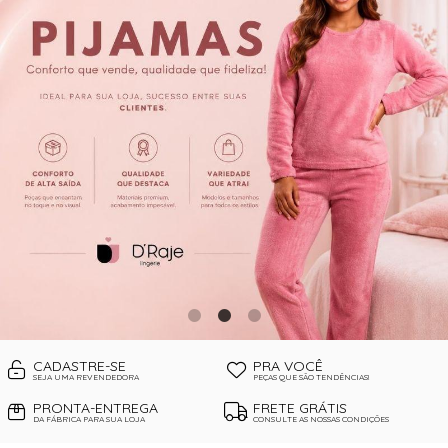
CORPETES, ESPARTILHOS E
CORSELETS
CUECAS
PIJAMAS DE INVERNO
PIJAMAS DE VERÃO
SUTIÃS
CADASTRE-SE
PRA VOCÊ
SEJA UMA REVENDEDORA
PEÇAS QUE SÃO TENDÊNCIAS!
PRONTA-ENTREGA
FRETE GRÁTIS
DA FÁBRICA PARA SUA LOJA
CONSULTE AS NOSSAS CONDIÇÕES