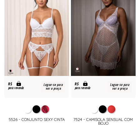
R$
R$
Logue-se para
Logue-se para
para revenda
para revenda
ver o preço
ver o preço
5526 - CONJUNTO SEXY CINTA
7524 - CAMISOLA SENSUAL COM
BOJO