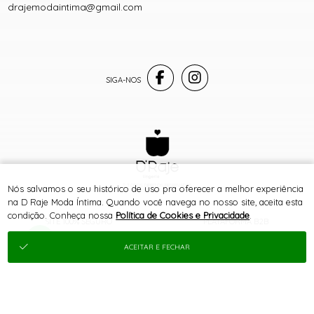
drajemodaintima@gmail.com
® TODOS DIREITOS RESERVADOS
Nós salvamos o seu histórico de uso pra oferecer a melhor experiência
na D Raje Moda Íntima. Quando você navega no nosso site, aceita esta
condição. Conheça nossa
Política de Cookies e Privacidade
.
SITE 100% SEGURO
PLATAFORMA B2B
ACEITAR E FECHAR