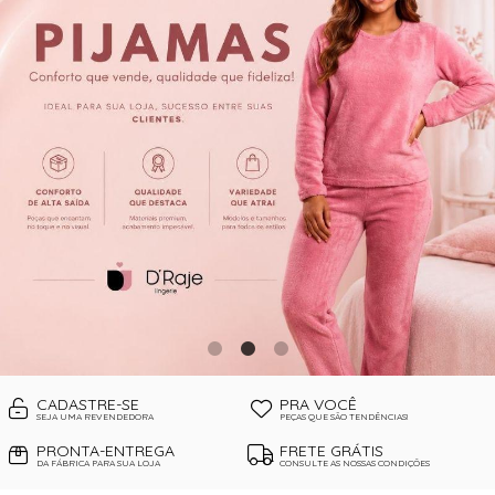
CORPETES, ESPARTILHOS E
CORSELETS
CUECAS
PIJAMAS DE INVERNO
PIJAMAS DE VERÃO
SUTIÃS
CADASTRE-SE
PRA VOCÊ
SEJA UMA REVENDEDORA
PEÇAS QUE SÃO TENDÊNCIAS!
PRONTA-ENTREGA
FRETE GRÁTIS
DA FÁBRICA PARA SUA LOJA
CONSULTE AS NOSSAS CONDIÇÕES