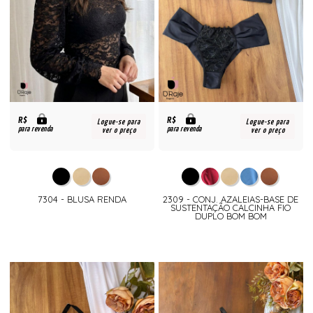
R$
R$
Logue-se para
Logue-se para
para revenda
para revenda
ver o preço
ver o preço
7304 - BLUSA RENDA
2309 - CONJ. AZALEIAS-BASE DE
SUSTENTAÇÃO CALCINHA FIO
DUPLO BOM BOM