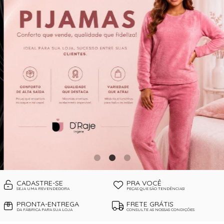
CORPETES, ESPARTILHOS E
CORSELETS
CUECAS
PIJAMAS DE INVERNO
PIJAMAS DE VERÃO
SUTIÃS
CADASTRE-SE
PRA VOCÊ
SEJA UMA REVENDEDORA
PEÇAS QUE SÃO TENDÊNCIAS!
PRONTA-ENTREGA
FRETE GRÁTIS
DA FÁBRICA PARA SUA LOJA
CONSULTE AS NOSSAS CONDIÇÕES