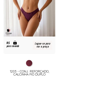
R$
Logue-se para
para revenda
ver o preço
1203 - CONJ. REFORÇADO,
CALCINHA FIO DUPLO