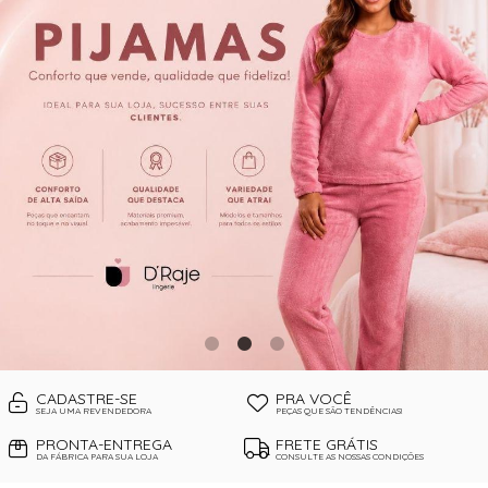
CORPETES, ESPARTILHOS E
CORSELETS
CUECAS
PIJAMAS DE INVERNO
PIJAMAS DE VERÃO
SUTIÃS
CADASTRE-SE
PRA VOCÊ
SEJA UMA REVENDEDORA
PEÇAS QUE SÃO TENDÊNCIAS!
PRONTA-ENTREGA
FRETE GRÁTIS
DA FÁBRICA PARA SUA LOJA
CONSULTE AS NOSSAS CONDIÇÕES