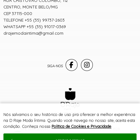
RUA CRISTOVÃO COLOMBO, 112
CENTRO, MONTE BELO/MG
CEP 37115-000
TELEFONE +55 (35) 99737-2603
WHATSAPP +55 (35) 91017-0369
drajemodaintima@gmail.com
® TODOS DIREITOS RESERVADOS
Nós salvamos o seu histórico de uso pra oferecer a melhor experiência
na D Raje Moda Íntima. Quando você navega no nosso site, aceita esta
condição. Conheça nossa
Política de Cookies e Privacidade
.
SITE 100% SEGURO
PLATAFORMA B2B