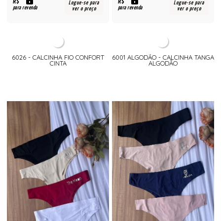
R$
R$
Logue-se para
Logue-se para
para revenda
para revenda
ver o preço
ver o preço
6026 - CALCINHA FIO CONFORT
6001 ALGODÃO - CALCINHA TANGA
CINTA
ALGODÃO