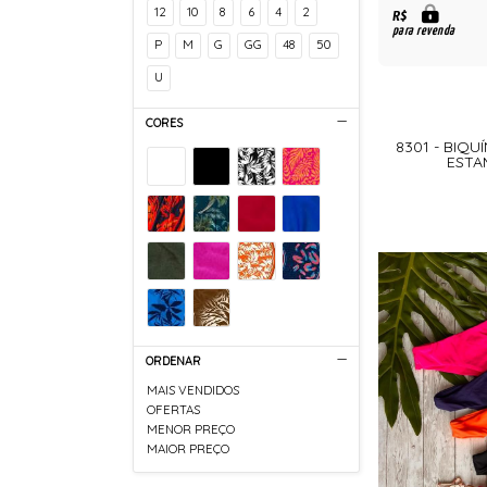
12
10
8
6
4
2
R$
para revenda
P
M
G
GG
48
50
U
CORES
8301 - BIQU
ESTA
ORDENAR
MAIS VENDIDOS
OFERTAS
MENOR PREÇO
MAIOR PREÇO