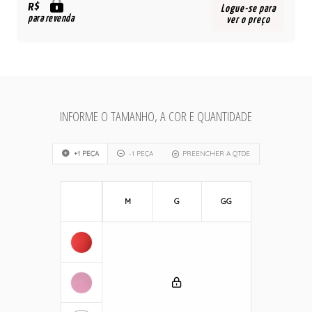
R$
Logue-se para
para revenda
ver o preço
INFORME O TAMANHO, A COR E QUANTIDADE
+1 PEÇA
-1 PEÇA
PREENCHER A QTDE
M
G
GG