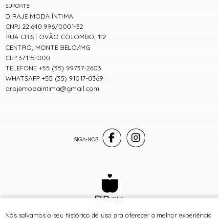
SUPORTE
D RAJE MODA ÍNTIMA
CNPJ 22.640.996/0001-32
RUA CRISTOVÃO COLOMBO, 112
CENTRO, MONTE BELO/MG
CEP 37115-000
TELEFONE +55 (35) 99737-2603
WHATSAPP +55 (35) 91017-0369
drajemodaintima@gmail.com
® TODOS DIREITOS RESERVADOS
Nós salvamos o seu histórico de uso pra oferecer a melhor experiência