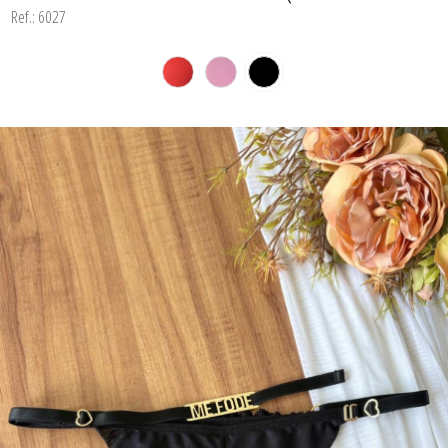
CORPETES, ESPARTILHOS E
Ref.: 6027
CORSELETS
CUECAS
PIJAMAS DE INVERNO
PIJAMAS DE VERÃO
SUTIÃS