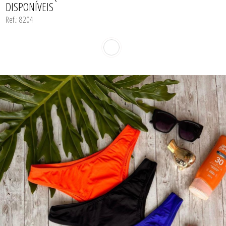
DISPONÍVEIS
CORPETES, ESPARTILHOS E
CORSELETS
Ref.: 8204
CUECAS
PIJAMAS DE INVERNO
PIJAMAS DE VERÃO
SUTIÃS