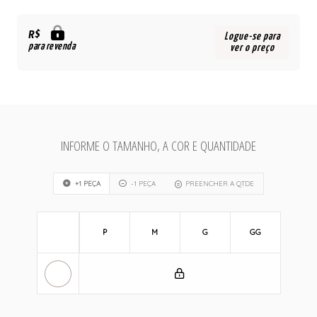
R$
Logue-se para
para revenda
ver o preço
INFORME O TAMANHO, A COR E QUANTIDADE
+1 PEÇA
-1 PEÇA
PREENCHER A QTDE
P
M
G
GG