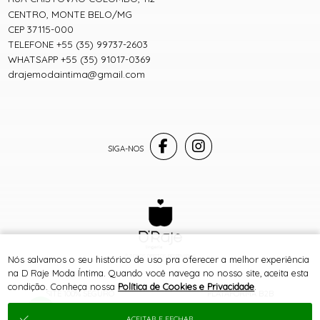
CENTRO, MONTE BELO/MG
CEP 37115-000
TELEFONE +55 (35) 99737-2603
WHATSAPP +55 (35) 91017-0369
drajemodaintima@gmail.com
® TODOS DIREITOS RESERVADOS
Nós salvamos o seu histórico de uso pra oferecer a melhor experiência
na D Raje Moda Íntima. Quando você navega no nosso site, aceita esta
condição. Conheça nossa
Política de Cookies e Privacidade
.
SITE 100% SEGURO
PLATAFORMA B2B
ACEITAR E FECHAR