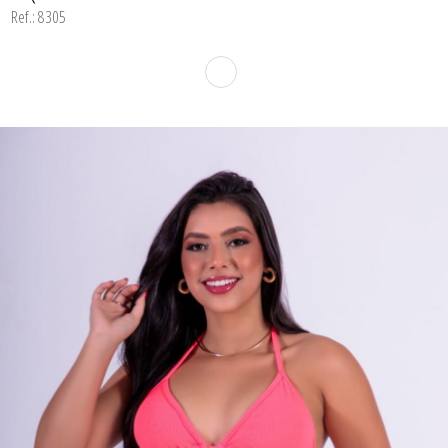
CORPETES, ESPARTILHOS E
Ref.: 8305
CORSELETS
CUECAS
PIJAMAS DE INVERNO
PIJAMAS DE VERÃO
SUTIÃS