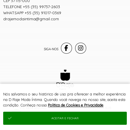
CEP 37115-000
TELEFONE +55 (35) 99737-2603
WHATSAPP +55 (35) 91017-0369
drajemodaintima@gmail.com
® TODOS DIREITOS RESERVADOS
Nós salvamos o seu histórico de uso pra oferecer a melhor experiência
na D Raje Moda Íntima. Quando você navega no nosso site, aceita esta
condição. Conheça nossa
Política de Cookies e Privacidade
.
SITE 100% SEGURO
PLATAFORMA B2B
ACEITAR E FECHAR