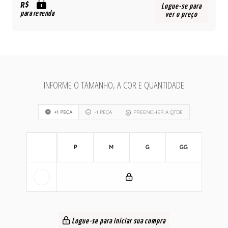
R$
Logue-se para
para revenda
ver o preço
INFORME O TAMANHO, A COR E QUANTIDADE
+1 PEÇA
-1 PEÇA
PREENCHER A QTDE
P
M
G
GG
Logue-se para iniciar sua compra