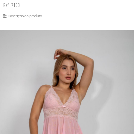
CORPETES, ESPARTILHOS E
Ref.: 7103
CORSELETS
CUECAS
Descrição do produto
PIJAMAS DE INVERNO
PIJAMAS DE VERÃO
SUTIÃS