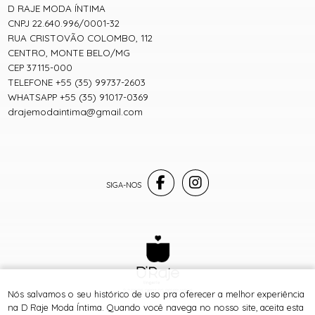
D RAJE MODA ÍNTIMA
CNPJ 22.640.996/0001-32
RUA CRISTOVÃO COLOMBO, 112
CENTRO, MONTE BELO/MG
CEP 37115-000
TELEFONE +55 (35) 99737-2603
WHATSAPP +55 (35) 91017-0369
drajemodaintima@gmail.com
® TODOS DIREITOS RESERVADOS
Nós salvamos o seu histórico de uso pra oferecer a melhor experiência
na D Raje Moda Íntima. Quando você navega no nosso site, aceita esta